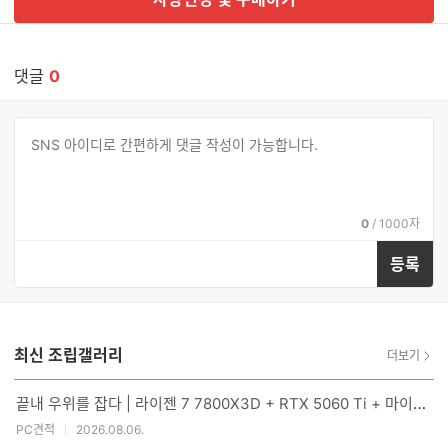
댓글
0
댓
댓
글
글
쓰
입
기
력
현
전
0
/
1000자
재
체
입
입
등록
력
력
한
가
글
능
자
한
수
글
자
최신 조립갤러리
더보기
수
끝내 우위를 잡다 | 라이젠 7 7800X3D + RTX 5060 Ti + 마이크로닉스 Classic II 풀체인지 700W 80PLUS실버
PC견적
2026.08.06.