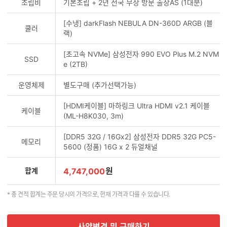
조립비
기본조립 + 2년 전국 무상 방문 출장AS (1대분)
[수냉] darkFlash NEBULA DN-360D ARGB (블
쿨러
랙)
[초고속 NVMe] 삼성전자 990 EVO Plus M.2 NVM
SSD
e (2TB)
운영체제
별도구매 (추가선택가능)
[HDMI케이블] 마하링크 Ultra HDMI v2.1 케이블
케이블
(ML-H8K030, 3m)
[DDR5 32G / 16Gx2] 삼성전자 DDR5 32G PC5-
메모리
5600 (정품) 16G x 2 듀얼채널
원
합계
4,747,000
* 총 견적 합계는 주문 당시의 가격으로, 현재 가격과 다를 수 있습니다.
사양변경 및 구매하기