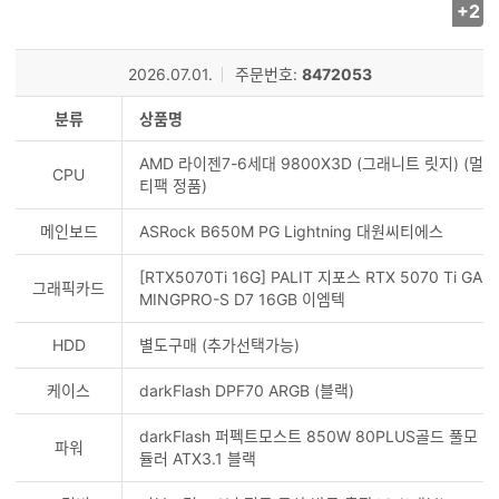
+2
사
진/
영
l
2026.07.01.
주문번호:
8472053
상
등
분류
상품명
록
AMD 라이젠7-6세대 9800X3D (그래니트 릿지) (멀
수
CPU
티팩 정품)
메인보드
ASRock B650M PG Lightning 대원씨티에스
[RTX5070Ti 16G] PALIT 지포스 RTX 5070 Ti GA
그래픽카드
MINGPRO-S D7 16GB 이엠텍
HDD
별도구매 (추가선택가능)
케이스
darkFlash DPF70 ARGB (블랙)
darkFlash 퍼펙트모스트 850W 80PLUS골드 풀모
파워
듈러 ATX3.1 블랙