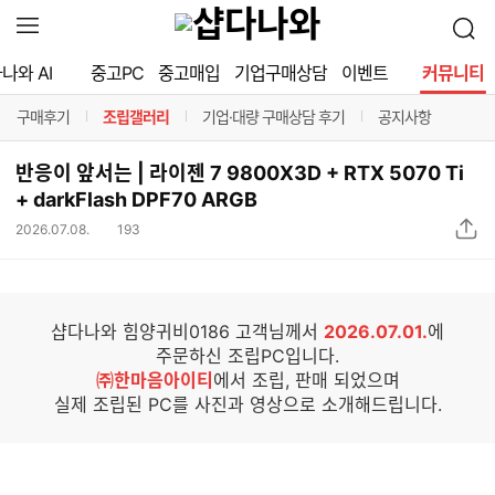
확
검
장
색
영
나와 AI
중고PC
중고매입
기업구매상담
이벤트
커뮤니티
역
열
구매후기
조립갤러리
기업·대량 구매상담 후기
공지사항
기
구분선
구분선
구분선
구분선
반응이 앞서는 | 라이젠 7 9800X3D + RTX 5070 Ti
+ darkFlash DPF70 ARGB
조
2026.07.08.
193
조
립
회
갤
수
러
리
샵다나와 힘양귀비0186 고객님께서
2026.07.01.
에
S
주문하신 조립PC입니다.
N
㈜한마음아이티
에서 조립, 판매 되었으며
S
실제 조립된 PC를 사진과 영상으로 소개해드립니다.
공
유
하
기