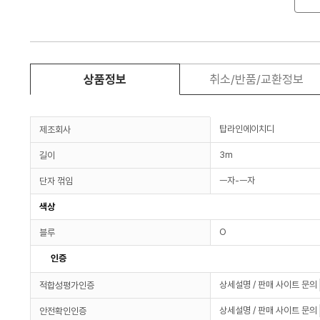
상품정보
취소/반품/교환정보
탑라인에이치디
제조회사
3m
길이
ㅡ자-ㅡ자
단자 꺾임
색상
O
블루
인증
상세설명 / 판매 사이트 문의
적합성평가인증
상세설명 / 판매 사이트 문의
안전확인인증