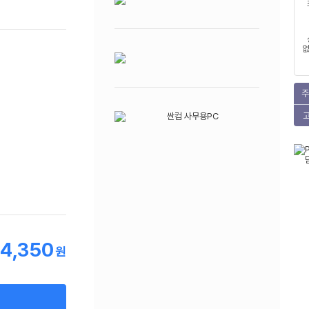
없
주
4,350
원