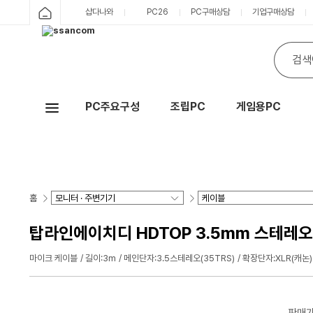
샵다나와
PC26
PC구매상담
기업구매상담
PC주요구성
조립PC
게임용PC
Hot
홈
탑라인에이치디 HDTOP 3.5mm 스테레오 t
마이크 케이블
길이:3m
메인단자:3.5스테레오(35TRS)
확장단자:XLR(캐논)
판매