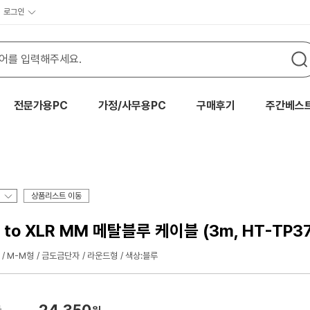
로그인
전문가용PC
가정/사무용PC
구매후기
주간베스
상품리스트 이동
o XLR MM 메탈블루 케이블 (3m, HT-TP37
M-M형
금도금단자
라운드형
색상:블루
24,350
가