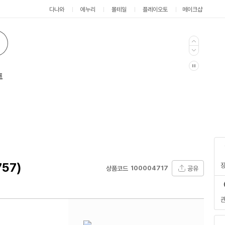
다나와
에누리
몰테일
플레이오토
메이크샵
트
57)
100004717
공유
상품코드