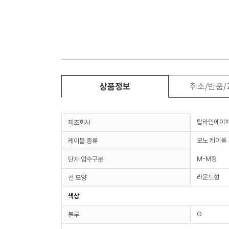
상품정보
취소/반품
탑라인에이
제조회사
모노 케이블
케이블 종류
M-M형
단자 암수구분
라운드형
선 모양
색상
O
블루