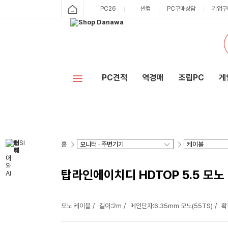
PC26
싼컴
PC구매상담
기업구
PC견적
역경매
조립PC
게
홈
탑라인에이치디 HDTOP 5.5 모노 
모노 케이블
길이:2m
메인단자:6.35mm 모노(55TS)
확