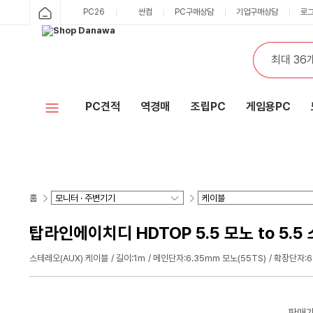
PC26
싼컴
PC구매상담
기업구매상담
로
PC견적
역경매
조립PC
게임용PC
홈
탑라인에이치디 HDTOP 5.5 모노 to 5.5
스테레오(AUX) 케이블
길이:1m
메인단자:6.35mm 모노(55TS)
확장단자:6
판매