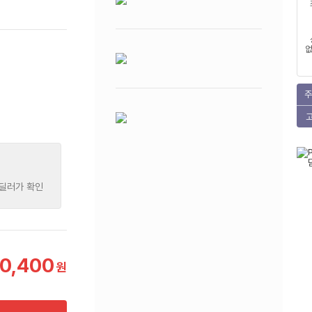
없
주
 딜러가 확인
0,400
원