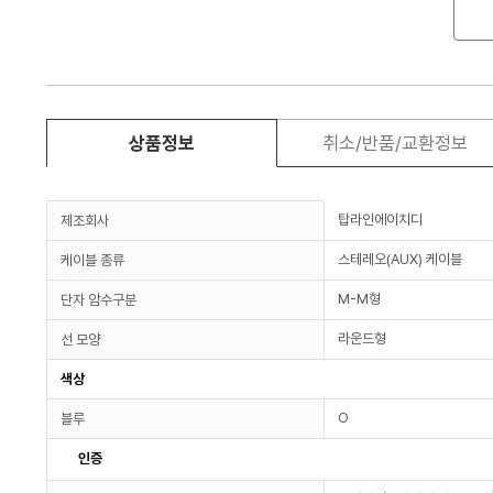
상품정보
취소/반품/교환정보
탑라인에이치디
제조회사
스테레오(AUX) 케이블
케이블 종류
M-M형
단자 암수구분
라운드형
선 모양
색상
O
블루
인증