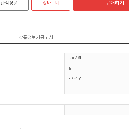
구매하기
관심상품
장바구니
상품정보제공고시
등록년월
길이
단자 꺾임