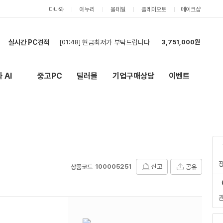
다나와
에누리
몰테일
플레이오토
메이크샵
실시간 PC견적
[01:32]
ㅅ
2,842,000원
[01:11]
컴퓨터 견적 구매합니다.
1,786,000원
[01:10]
컴퓨터 견적
1,786,000원
 AI
중고PC
딜러몰
기업구매상담
이벤트
New
외부 링크
[01:08]
컴퓨터 견적 구매합니다.
3,768,000원
[01:08]
견적 부탁드립니다!
5,227,000원
[00:55]
현금 최저가 문의
2,093,000원
[00:44]
부품구매해요
1,064,000원
[00:44]
부품구매해요
1,064,000원
[23:44]
견적신청
1,182,000원
[01:48]
현금최저가 부탁드립니다
3,751,000원
100005251
신고
공유
상품코드