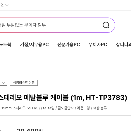
그인
노트북
가정/사무용PC
전문가용PC
무이자PC
샵다나와
상품리스트 이동
 스테레오 메탈블루 케이블 (1m, HT-TP3783)
.35mm 스테레오(55TRS)
M-M형
금도금단자
라운드형
색상:블루
20,400
가