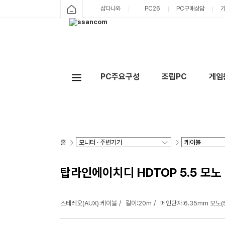
샵다나와
PC26
PC구매상담
PC주요구성
조립PC
게임
홈
탑라인에이치디 HDTOP 5.5 모노 t
스테레오(AUX) 케이블
길이:20m
메인단자:6.35mm 모노(