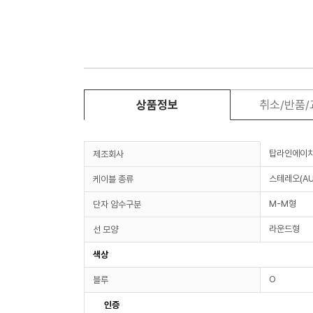
상품정보
취소/반품
탑라인에이
제조회사
스테레오(AU
케이블 종류
M-M형
단자 암수구분
라운드형
선 모양
색상
O
블루
인증