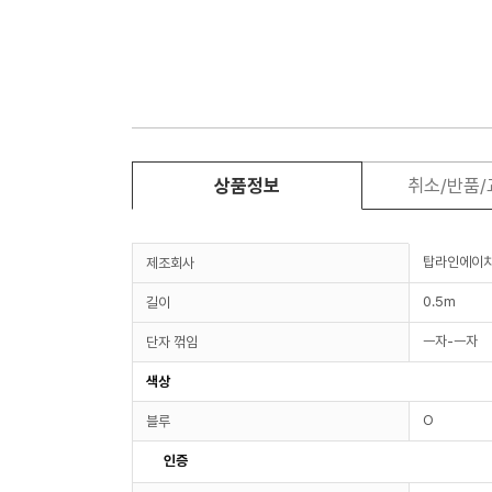
상품정보
취소/반품
탑라인에이
제조회사
0.5m
길이
ㅡ자-ㅡ자
단자 꺾임
색상
O
블루
인증