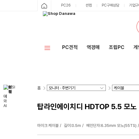
PC26
싼컴
PC구매상담
기업구
PC견적
역경매
조립PC
게
홈
탑라인에이치디 HDTOP 5.5 모노 t
마이크 케이블
길이:0.5m
메인단자:6.35mm 모노(55TS)