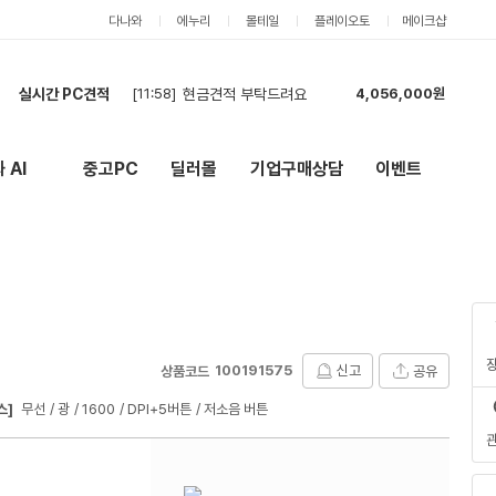
다나와
에누리
몰테일
플레이오토
메이크샵
실시간 PC견적
[11:58]
현금견적 부탁드려요
4,056,000원
[15:44]
배그용컴퓨터 견적
2,557,000원
[15:42]
견적부탁드립니다
2,787,000원
 AI
중고PC
딜러몰
기업구매상담
이벤트
New
외부 링크
[15:39]
견적 필요합니다
2,523,000원
[15:24]
조립pc본체
1,983,000원
[15:09]
견적 부탁드립니다.
3,385,000원
[14:56]
견적 요청드립니다.
1,344,000원
[13:17]
현금 결제합니다!
4,133,000원
[13:10]
견적부탁드립니다
2,787,000원
[12:52]
견적신청합니다.
5,189,000원
100191575
신고
공유
상품코드
스]
무선
광
1600
DPI+5버튼
저소음 버튼