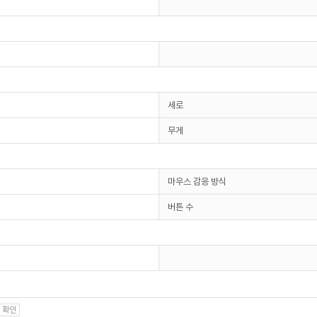
세로
무게
마우스 감응 방식
버튼 수
 확인