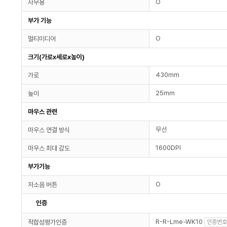
O
사무용
부가 기능
O
멀티미디어
크기(가로x세로x높이)
430mm
가로
25mm
높이
마우스 관련
무선
마우스 연결 방식
1600DPI
마우스 최대 감도
부가기능
O
저소음 버튼
인증
R-R-Lme-WK10
적합성평가인증
인증번호