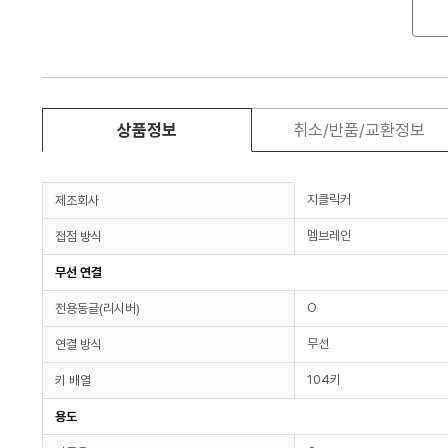
상품정보
취소/반품/교환정보
지클릭커
제조회사
멤브레인
접점 방식
무선 연결
O
전용동글(리시버)
무선
연결 방식
104키
키 배열
용도