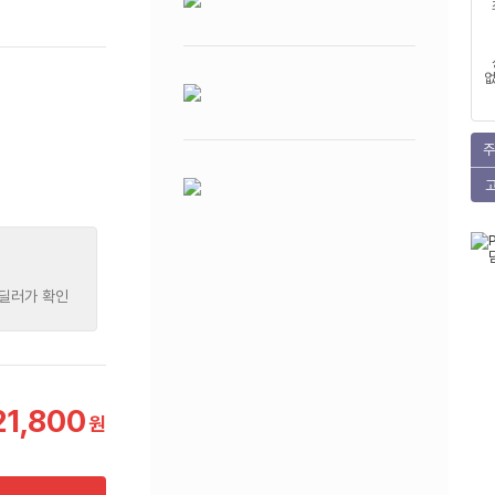
없
주
 딜러가 확인
21,800
원