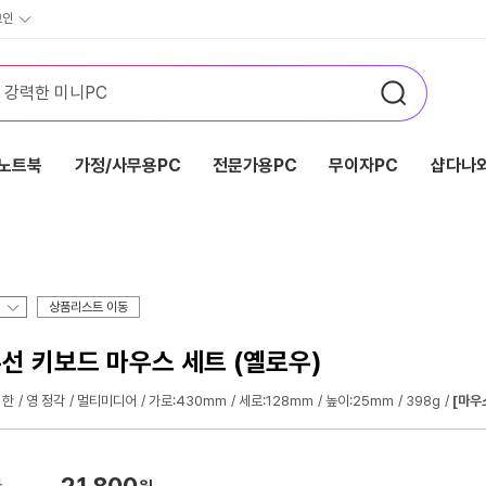
그인
노트북
가정/사무용PC
전문가용PC
무이자PC
샵다나와
상품리스트 이동
무선 키보드 마우스 세트 (옐로우)
한
영 정각
멀티미디어
가로:430mm
세로:128mm
높이:25mm
398g
[마우
21,800
가