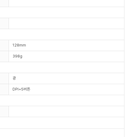
128mm
398g
광
DPI+5버튼