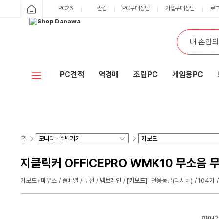
PC26
싼컴
PC구매상담
기업구매상담
로
PC견적
역경매
조립PC
게임용PC
홈
지클릭커 OFFICEPRO WMK10 무소음 
키보드+마우스
풀배열
무선
멤브레인
[키보드]
전용동글(리시버)
104키
판매