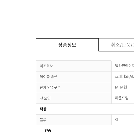
상품정보
취소/반품
탑라인에이
제조회사
스테레오(AU
케이블 종류
M-M형
단자 암수구분
라운드형
선 모양
색상
O
블루
인증