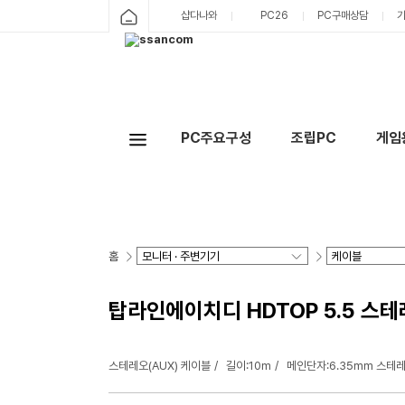
샵다나와
PC26
PC구매상담
PC주요구성
조립PC
게임
홈
탑라인에이치디 HDTOP 5.5 스테레
스테레오(AUX) 케이블
길이:10m
메인단자:6.35mm 스테레