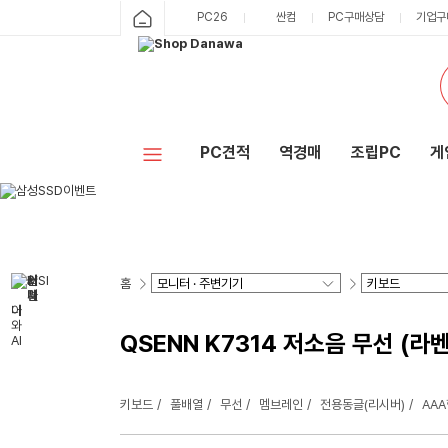
PC26
싼컴
PC구매상담
기업구
PC견적
역경매
조립PC
게
홈
QSENN K7314 저소음 무선 (라
키보드
풀배열
무선
멤브레인
전용동글(리시버)
AAA