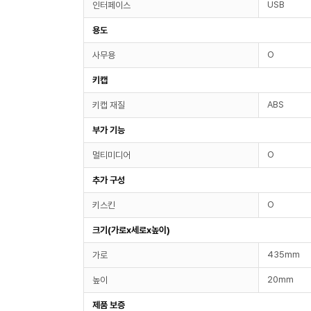
USB
인터페이스
용도
O
사무용
키캡
ABS
키캡 재질
부가 기능
O
멀티미디어
추가 구성
O
키스킨
크기(가로x세로x높이)
435mm
가로
20mm
높이
제품 보증