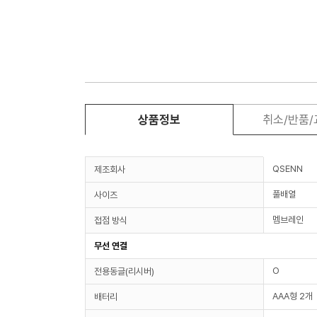
상품정보
취소/반품
QSENN
제조회사
풀배열
사이즈
멤브레인
접점 방식
무선 연결
O
전용동글(리시버)
AAA형 2개
배터리