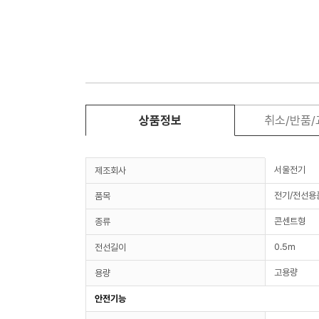
상품정보
취소/반품
서울전기
제조회사
전기/전선용
품목
콘센트형
종류
0.5m
전선길이
고용량
용량
안전기능