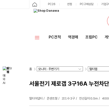
PC26
싼컴
PC구매상담
기업구
PC견적
역경매
조립PC
게
홈
서울전기 제로갭 3구16A 누전차단
멀티어댑터
콘센트형
코드수:3구
전선길이:0.5m
400