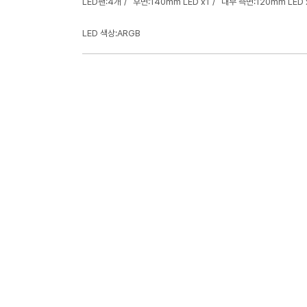
LED팬:4개
후면:140mm LED x1
내부 측면:120mm LED 
LED 색상:ARGB