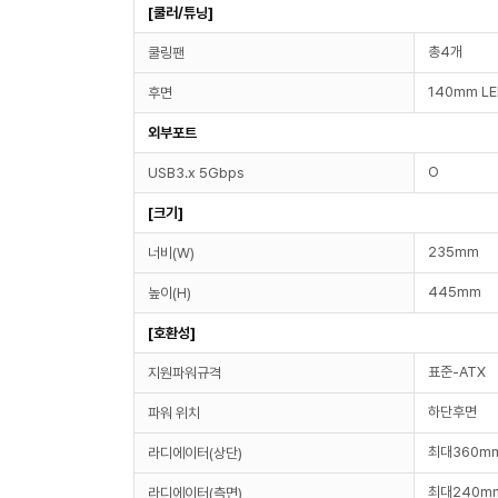
[쿨러/튜닝]
총4개
쿨링팬
140mm LE
후면
외부포트
O
USB3.x 5Gbps
[크기]
235mm
너비(W)
445mm
높이(H)
[호환성]
표준-ATX
지원파워규격
하단후면
파워 위치
최대360mm
라디에이터(상단)
최대240m
라디에이터(측면)