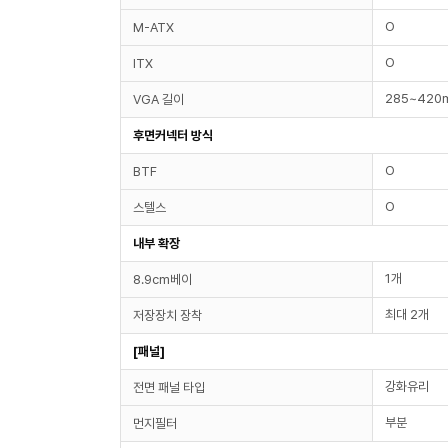
O
M-ATX
O
ITX
285~420
VGA 길이
후면커넥터 방식
O
BTF
O
스텔스
내부 확장
1개
8.9cm베이
최대 2개
저장장치 장착
[패널]
강화유리
전면 패널 타입
부분
먼지필터