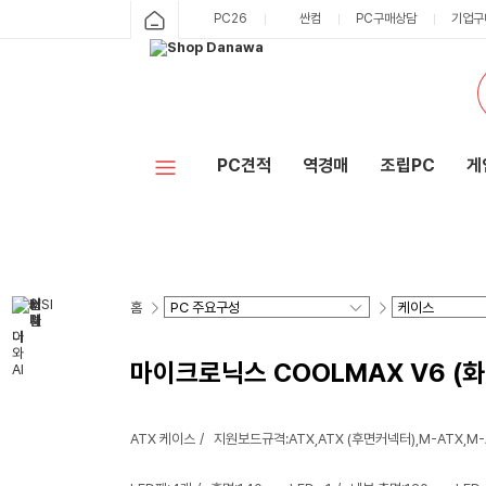
PC26
싼컴
PC구매상담
기업구
PC견적
역경매
조립PC
게
홈
마이크로닉스 COOLMAX V6 (
ATX 케이스
지원보드규격:ATX,ATX (후면커넥터),M-ATX,M-