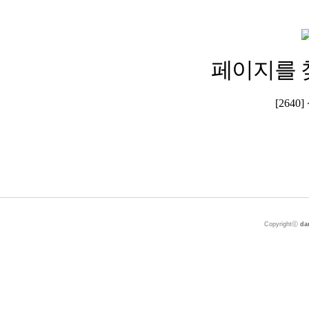
페이지를 
[264
Copyrightⓒ
da