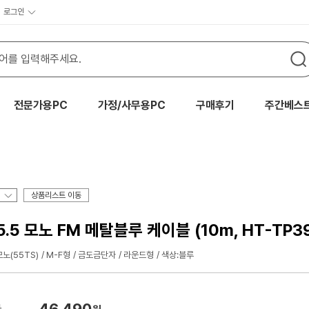
로그인
전문가용PC
가정/사무용PC
구매후기
주간베스
상품리스트 이동
.5 모노 FM 메탈블루 케이블 (10m, HT-TP39
노(55TS)
M-F형
금도금단자
라운드형
색상:블루
46,490
가