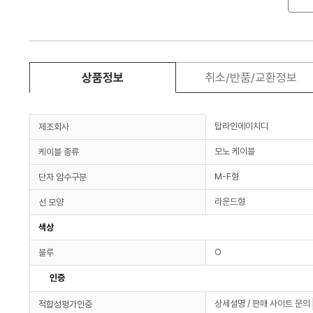
상품정보
취소/반품/교환정보
탑라인에이치디
제조회사
모노 케이블
케이블 종류
M-F형
단자 암수구분
라운드형
선 모양
색상
O
블루
인증
상세설명 / 판매 사이트 문의
적합성평가인증