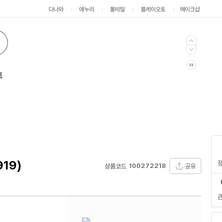
다나와
에누리
몰테일
플레이오토
메이크샵
트
19)
100272218
공유
상품코드