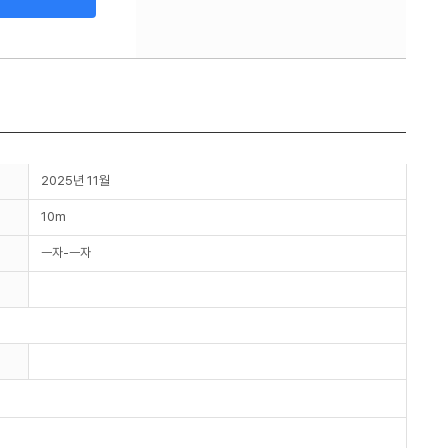
2025년 11월
10m
ㅡ자-ㅡ자