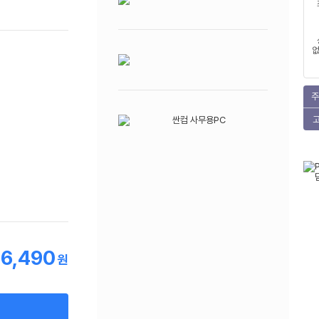
없
주
6,490
원