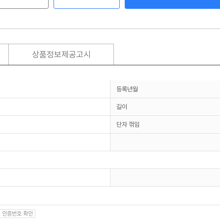
상품정보제공고시
등록년월
길이
단자 꺾임
인증번호 확인