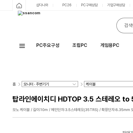
샵다나와
PC26
PC구매상담
기업구매상담
PC주요구성
조립PC
게임용PC
Hot
홈
탑라인에이치디 HDTOP 3.5 스테레오 to 5
모노 케이블
길이:10m
메인단자:3.5스테레오(35TRS)
확장단자:6.35mm 모
판매