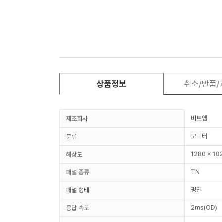
상품정보
취소/반품
비트엠
제조회사
모니터
분류
1280 x 10
해상도
TN
패널 종류
평면
패널 형태
2ms(OD)
응답 속도