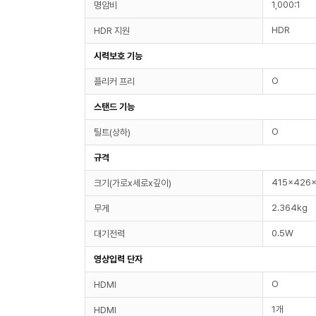
1,000:1
명암비
HDR
HDR 지원
시력보호 기능
O
플리커 프리
스탠드 기능
O
틸트(상하)
규격
415x426
크기(가로x세로x깊이)
2.364kg
무게
0.5W
대기전력
영상입력 단자
O
HDMI
1개
HDMI