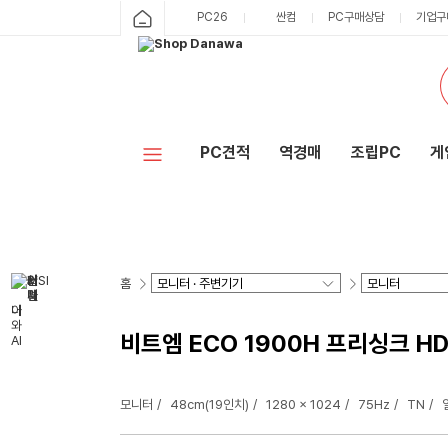
PC26
싼컴
PC구매상담
기업구
PC견적
역경매
조립PC
게
홈
비트엠 ECO 1900H 프리싱크 H
모니터
48cm(19인치)
1280 x 1024
75Hz
TN