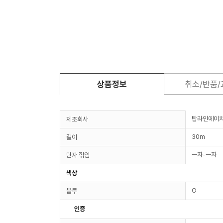
상품정보
취소/반품
탑라인에이
제조회사
30m
길이
ㅡ자-ㅡ자
단자 꺾임
색상
O
블루
인증