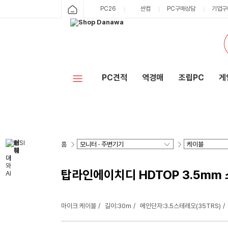
PC26
싼컴
PC구매상담
기업구
PC견적
역경매
조립PC
게
홈
탑라인에이치디 HDTOP 3.5mm 스
마이크 케이블
길이:30m
메인단자:3.5스테레오(35TRS)