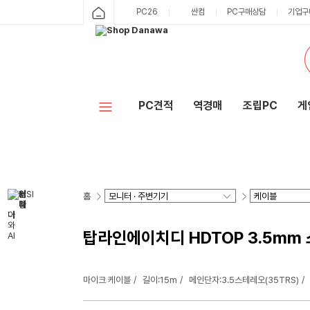
PC26
싼컴
PC구매상담
기업구
PC견적
역경매
조립PC
게
홈
탑라인에이치디 HDTOP 3.5mm 스테
마이크 케이블
길이:15m
메인단자:3.5스테레오(35TRS)