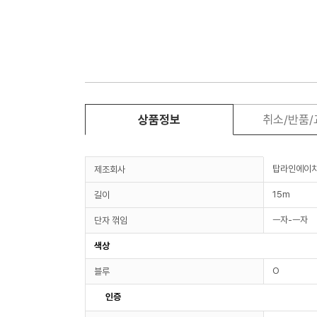
상품정보
취소/반품
탑라인에이
제조회사
15m
길이
ㅡ자-ㅡ자
단자 꺾임
색상
O
블루
인증