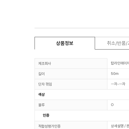
상품정보
취소/반품
탑라인에이
제조회사
50m
길이
ㅡ자-ㅡ자
단자 꺾임
색상
O
블루
인증
상세설명 / 
적합성평가인증