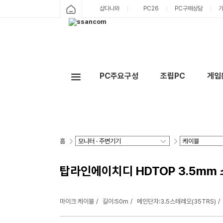
샵다나와
PC26
PC구매상담
PC주요구성
조립PC
게임
홈
탑라인에이치디 HDTOP 3.5mm 스테
마이크 케이블
길이:50m
메인단자:3.5스테레오(35TRS)