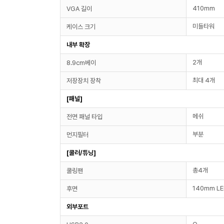
410mm
VGA 길이
미들타워
케이스 크기
내부 확장
2개
8.9cm베이
최대 4개
저장장치 장착
[패널]
메쉬
전면 패널 타입
부분
먼지필터
[쿨러/튜닝]
총4개
쿨링팬
140mm LE
후면
외부포트