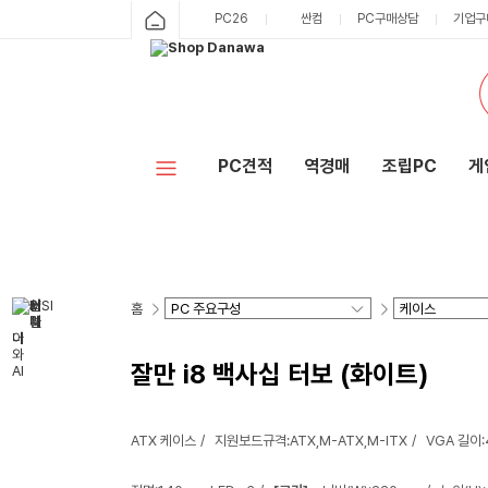
PC26
싼컴
PC구매상담
기업구
PC견적
역경매
조립PC
게
홈
잘만 i8 백사십 터보 (화이트)
ATX 케이스
지원보드규격:ATX,M-ATX,M-ITX
VGA 길이