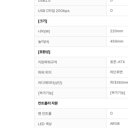
O
USB2.0
O
USB C타입 20Gbps
[크기]
220mm
너비(W)
459mm
높이(H)
[호환성]
표준-ATX
지원파워규격
하단후면
파워 위치
최대360mm
라디에이터(상단)
[부가기능]
[부가기능]
컨트롤러 지원
O
팬 컨트롤
ARGB
LED 색상