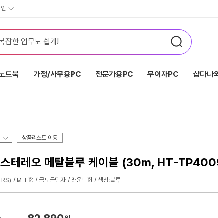
그인
노트북
가정/사무용PC
전문가용PC
무이자PC
샵다나와
상품리스트 이동
 스테레오 메탈블루 케이블 (30m, HT-TP400
RS)
M-F형
금도금단자
라운드형
색상:블루
82,890
가