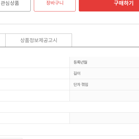
구매하기
관심상품
장바구니
상품정보제공고시
등록년월
길이
단자 꺾임