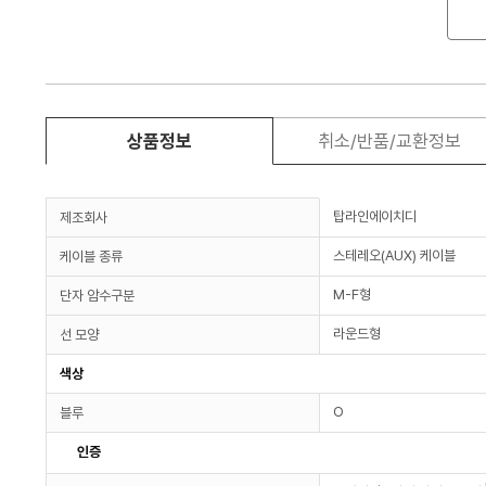
상품정보
취소/반품/교환정보
탑라인에이치디
제조회사
스테레오(AUX) 케이블
케이블 종류
M-F형
단자 암수구분
라운드형
선 모양
색상
O
블루
인증