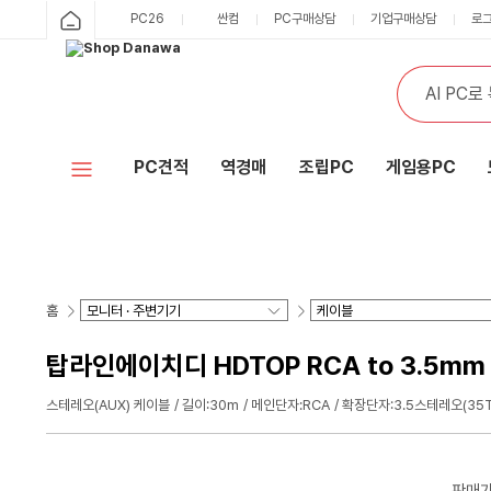
PC26
싼컴
PC구매상담
기업구매상담
로
PC견적
역경매
조립PC
게임용PC
홈
탑라인에이치디 HDTOP RCA to 3.5mm
스테레오(AUX) 케이블
길이:30m
메인단자:RCA
확장단자:3.5스테레오(35T
판매