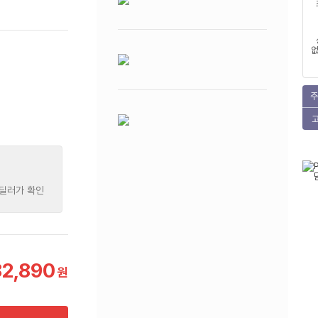
없
주
 딜러가 확인
82,890
원