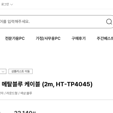
로그인
전문가용PC
가정/사무용PC
구매후기
주간베스
상품리스트 이동
 메탈블루 케이블 (2m, HT-TP4045)
단자
라운드형
색상:블루
22,140
가