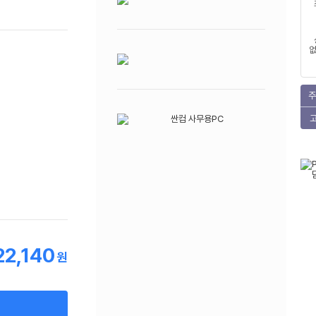
없
주
22,140
원