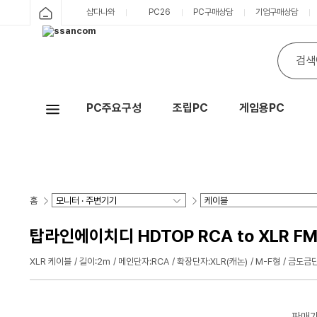
샵다나와
PC26
PC구매상담
기업구매상담
PC주요구성
조립PC
게임용PC
Hot
홈
탑라인에이치디 HDTOP RCA to XLR FM
XLR 케이블
길이:2m
메인단자:RCA
확장단자:XLR(캐논)
M-F형
금도금
판매