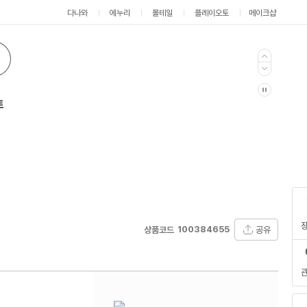
다나와
에누리
몰테일
플레이오토
메이크샵
트
100384655
공유
상품코드