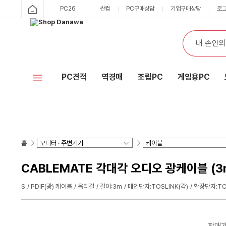
PC26
싼컴
PC구매상담
기업구매상담
로
PC견적
역경매
조립PC
게임용PC
홈
CABLEMATE 각대각 오디오 광케이블 (3m
S
PDIF(광) 케이블
옵티컬
길이:3m
메인단자:TOSLINK(각)
확장단자:TOS
판매