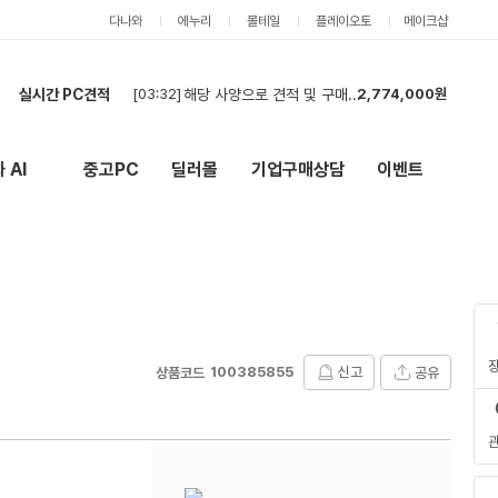
다나와
에누리
몰테일
플레이오토
메이크샵
실시간 PC견적
[03:32]
해당 사양으로 견적 및 구매 희망합니다
2,774,000원
[02:14]
견적
3,489,000원
[01:48]
현금최저가 부탁드립니다
3,751,000원
 AI
중고PC
딜러몰
기업구매상담
이벤트
New
외부 링크
[01:32]
ㅅ
2,842,000원
[01:11]
컴퓨터 견적 구매합니다.
1,786,000원
[01:10]
컴퓨터 견적
1,786,000원
[01:08]
컴퓨터 견적 구매합니다.
3,768,000원
[01:08]
견적 부탁드립니다!
5,227,000원
[00:55]
현금 최저가 문의
2,093,000원
[00:44]
부품구매해요
1,064,000원
100385855
신고
공유
상품코드