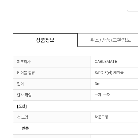
상품정보
취소/반품/교환정보
CABLEMATE
제조회사
S/PDIF(광) 케이블
케이블 종류
3m
길이
ㅡ자-ㅡ자
단자 꺾임
[도선]
라운드형
선 모양
인증