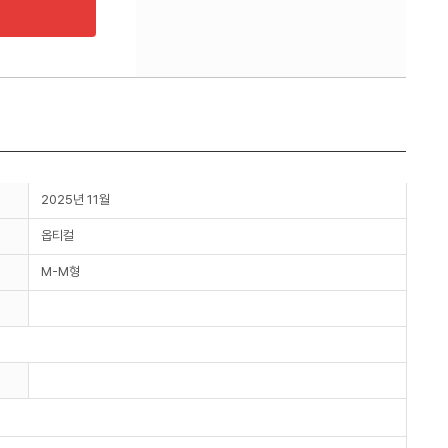
2025년 11월
옵티컬
M-M형