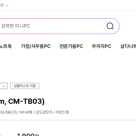
그인
노트북
가정/사무용PC
전문가용PC
무이자PC
샵다나와
상품리스트 이동
, CM-TB03)
LINK(각)
M-M형
금도금단자
라운드형
1,900
가