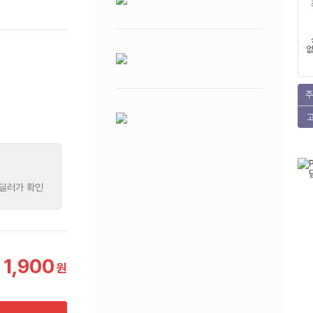
없
주
 딜러가 확인
1,900
원