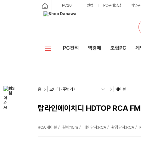
PC26
싼컴
PC구매상담
기업구
PC견적
역경매
조립PC
게
홈
탑라인에이치디 HDTOP RCA FM 
RCA 케이블
길이:15m
메인단자:RCA
확장단자:RCA