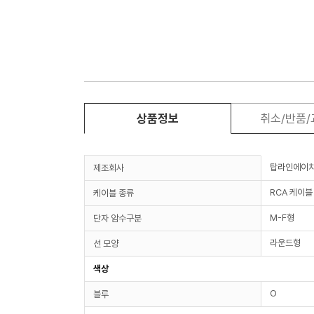
상품정보
취소/반품
탑라인에이
제조회사
RCA 케이블
케이블 종류
M-F형
단자 암수구분
라운드형
선 모양
색상
O
블루