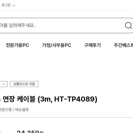
로그인
전문가용PC
가정/사무용PC
구매후기
주간베스
상품리스트 이동
연장 케이블 (3m, HT-TP4089)
라운드형
색상:블루
24,350
가