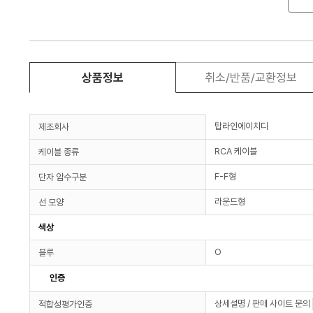
상품정보
취소/반품/교환정보
탑라인에이치디
제조회사
RCA 케이블
케이블 종류
F-F형
단자 암수구분
라운드형
선 모양
색상
O
블루
인증
상세설명 / 판매 사이트 문의
적합성평가인증