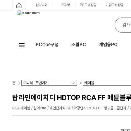
샵다나와
PC26
PC구매상담
기업구매상담
PC주요구성
조립PC
게임용PC
Hot
홈
탑라인에이치디 HDTOP RCA FF 메탈블루 
RCA 케이블
길이:3m
메인단자:RCA
확장단자:RCA
F-F형
금도금단자
판매