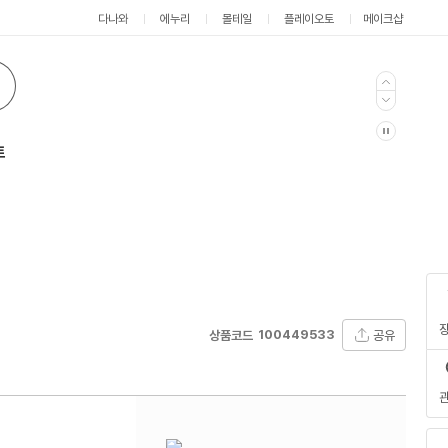
다나와
에누리
몰테일
플레이오토
메이크샵
트
100449533
공유
상품코드