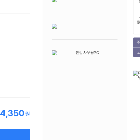
없
주
4,350
원