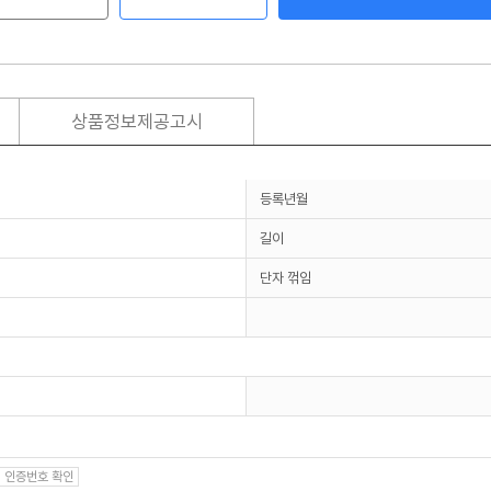
상품정보제공고시
등록년월
길이
단자 꺾임
인증번호 확인