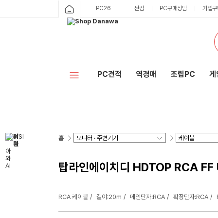
PC26
싼컴
PC구매상담
기업구
PC견적
역경매
조립PC
게
홈
탑라인에이치디 HDTOP RCA FF 
RCA 케이블
길이:20m
메인단자:RCA
확장단자:RCA