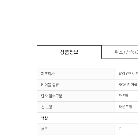
상품정보
취소/반품
탑라인에이
제조회사
RCA 케이블
케이블 종류
F-F형
단자 암수구분
라운드형
선 모양
색상
O
블루