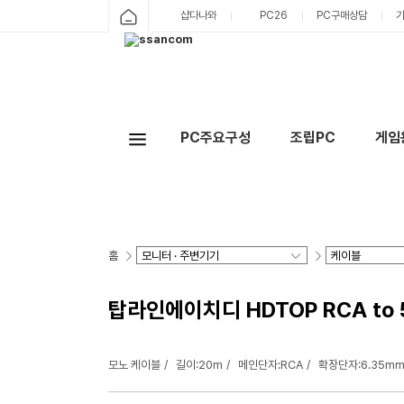
샵다나와
PC26
PC구매상담
PC주요구성
조립PC
게임
홈
탑라인에이치디 HDTOP RCA to 
모노 케이블
길이:20m
메인단자:RCA
확장단자:6.35mm