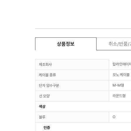
상품정보
취소/반품
탑라인에이
제조회사
모노 케이블
케이블 종류
M-M형
단자 암수구분
라운드형
선 모양
색상
O
블루
인증