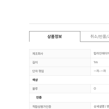
상품정보
취소/반품
탑라인에이
제조회사
1m
길이
ㅡ자-ㅡ자
단자 꺾임
색상
O
블루
인증
상세설명 / 
적합성평가인증