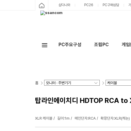
샵다나와
PC26
PC구매상담
PC주요구성
조립PC
게임
홈
탑라인에이치디 HDTOP RCA to X
XLR 케이블
길이:1m
메인단자:RCA
확장단자:XLR(캐논)