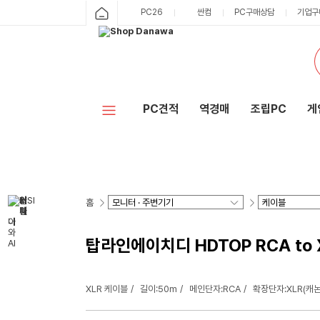
PC26
싼컴
PC구매상담
기업구
PC견적
역경매
조립PC
게
홈
탑라인에이치디 HDTOP RCA to X
XLR 케이블
길이:50m
메인단자:RCA
확장단자:XLR(캐논