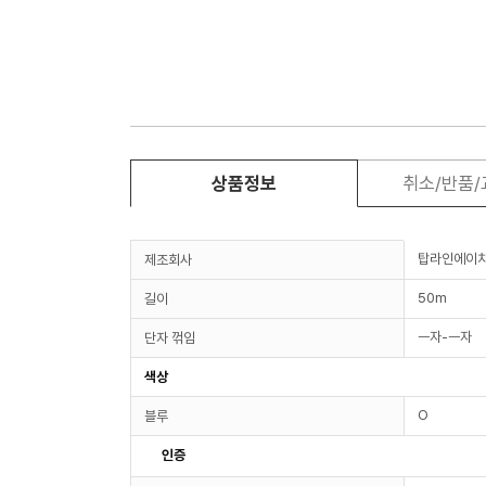
상품정보
취소/반품
탑라인에이
제조회사
50m
길이
ㅡ자-ㅡ자
단자 꺾임
색상
O
블루
인증