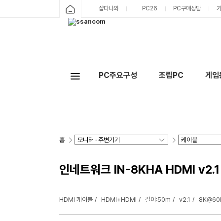
샵다나와
PC26
PC구매상담
PC주요구성
조립PC
게임
홈
인네트워크 IN-8KHA HDMI v2.1
HDMI 케이블
HDMI+HDMI
길이:50m
v2.1
8K@60H