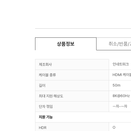
상품정보
취소/반품
인네트워크
제조회사
HDMI 케이
케이블 종류
50m
길이
8K@60Hz 
최대 지원 해상도
ㅡ자-ㅡ자
단자 꺾임
지원 기능
O
HDR