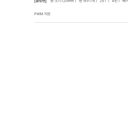
[쿨링팬]
팬 크기:120mm
팬 개수:1개
25T
4핀
베어
PWM 지원