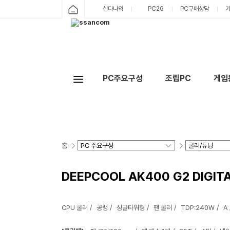
샵다나와
PC26
PC구매상담
PC주요구성
조립PC
게임
홈
DEEPCOOL AK400 G2 DIGIT
CPU 쿨러
공랭
싱글타워형
팬 쿨러
TDP:240W
A