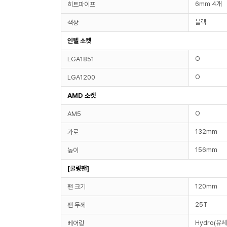
6mm 4개
히트파이프
블랙
색상
인텔 소켓
O
LGA1851
O
LGA1200
AMD 소켓
O
AM5
132mm
가로
156mm
높이
[쿨링팬]
120mm
팬 크기
25T
팬 두께
Hydro(유체
베어링