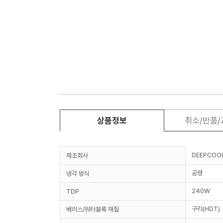
상품정보
취소/반품
DEEPCOO
제조회사
공랭
냉각 방식
240W
TDP
구리(HDT)
베이스/워터블록 재질