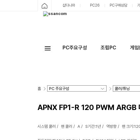
샵다나와
PC26
PC구매상담
PC주요구성
조립PC
게임
홈
APNX FP1-R 120 PWM ARG
시스템 쿨러
팬 쿨러
A
S기간:1년
역방향
팬 크기:1