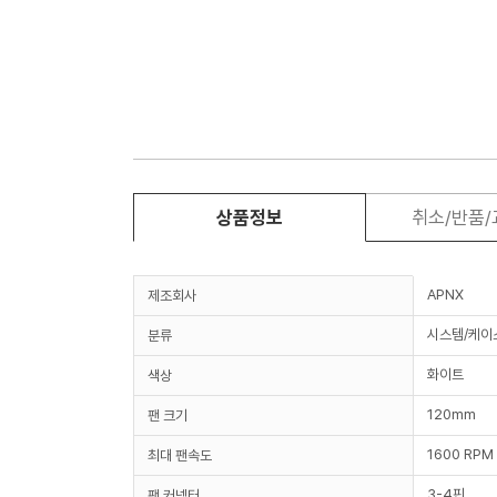
상품정보
취소/반품
APNX
제조회사
시스템/케이
분류
화이트
색상
120mm
팬 크기
1600 RPM
최대 팬속도
3-4핀
팬 커넥터