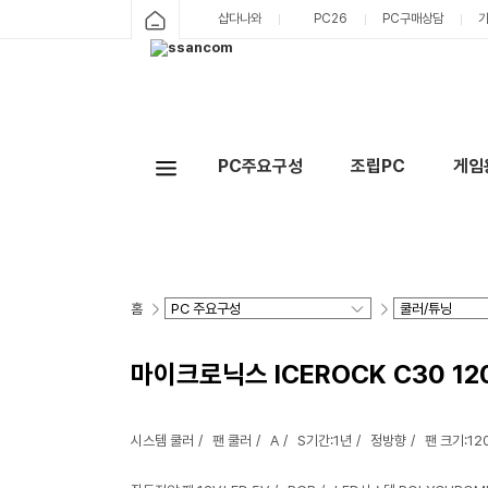
샵다나와
PC26
PC구매상담
PC주요구성
조립PC
게임
홈
마이크로닉스 ICEROCK C30 120
시스템 쿨러
팬 쿨러
A
S기간:1년
정방향
팬 크기:1