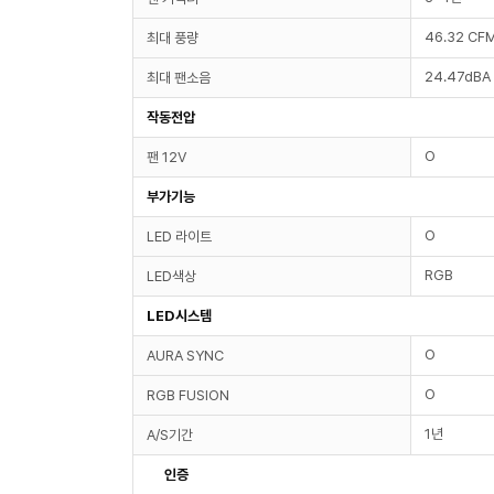
46.32 CF
최대 풍량
24.47dBA
최대 팬소음
작동전압
O
팬 12V
부가기능
O
LED 라이트
RGB
LED색상
LED시스템
O
AURA SYNC
O
RGB FUSION
1년
A/S기간
인증