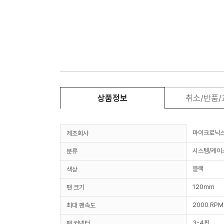
상품정보
취소/반품
마이크로닉
제조회사
시스템/케이
분류
블랙
색상
120mm
팬 크기
2000 RPM
최대 팬속도
3-4핀
팬 커넥터