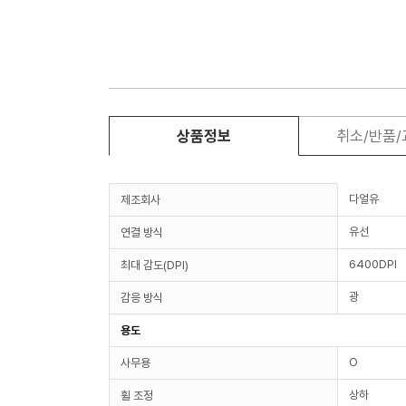
상품정보
취소/반품
다얼유
제조회사
유선
연결 방식
6400DPI
최대 감도(DPI)
광
감응 방식
용도
O
사무용
상하
휠 조정