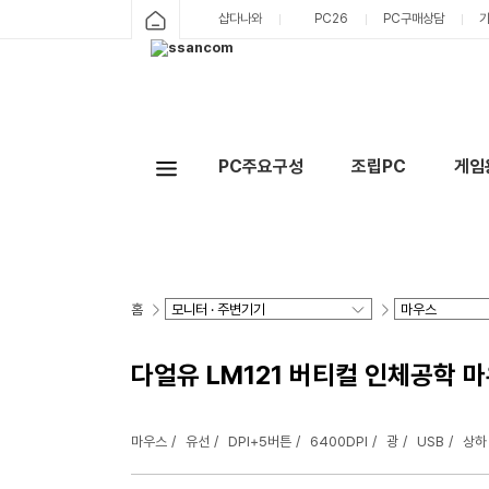
샵다나와
PC26
PC구매상담
PC주요구성
조립PC
게임
홈
다얼유 LM121 버티컬 인체공학 
마우스
유선
DPI+5버튼
6400DPI
광
USB
상하