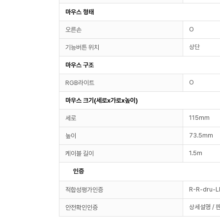
마우스 형태
O
오른손
상단
기능버튼 위치
마우스 구조
O
RGB라이트
마우스 크기(세로x가로x높이)
115mm
세로
73.5mm
높이
1.5m
케이블 길이
인증
R-R-dru-
적합성평가인증
상세설명 / 
안전확인인증