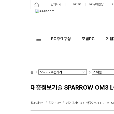
샵다나와
PC26
PC구매상담
PC주요구성
조립PC
게임
홈
대흥정보기술 SPARROW OM3 L
광패치코드
길이:10m
메인단자:LC
확장단자:LC
M-