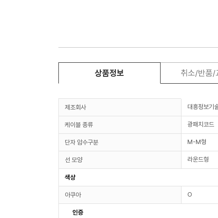
상품정보
취소/반품
대흥정보기
제조회사
광패치코드
케이블 종류
M-M형
단자 암수구분
라운드형
선 모양
색상
O
아쿠아
인증