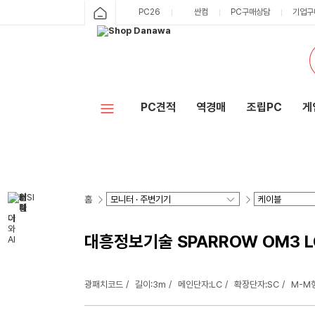
PC26
싼컴
PC구매상담
기업구
PC견적
역경매
조립PC
게
홈
대흥정보기술 SPARROW OM3 L
광패치코드
길이:3m
메인단자:LC
확장단자:SC
M-M