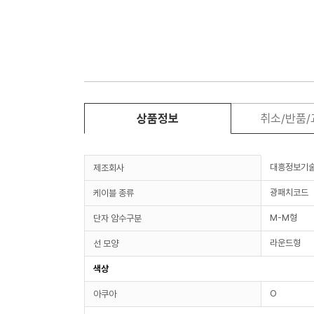
상품정보
취소/반품
대흥정보기
제조회사
광패치코드
케이블 종류
M-M형
단자 암수구분
라운드형
선 모양
색상
O
아쿠아