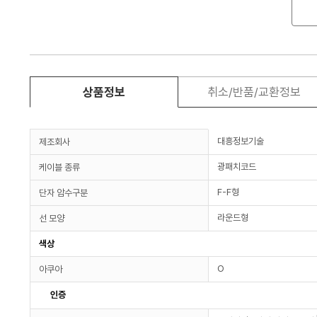
상품정보
취소/반품/교환정보
대흥정보기술
제조회사
광패치코드
케이블 종류
F-F형
단자 암수구분
라운드형
선 모양
색상
O
아쿠아
인증