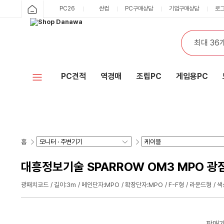
PC26
싼컴
PC구매상담
기업구매상담
로
PC견적
역경매
조립PC
게임용PC
홈
대흥정보기술 SPARROW OM3 MPO 광
광패치코드
길이:3m
메인단자:MPO
확장단자:MPO
F-F형
라운드형
색
판매