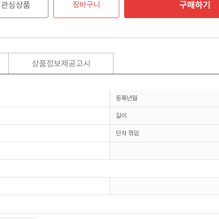
구매하기
관심상품
장바구니
상품정보제공고시
등록년월
길이
단자 꺾임