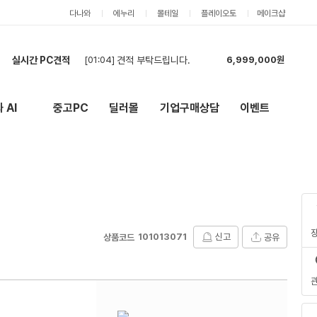
다나와
에누리
몰테일
플레이오토
메이크샵
실시간 PC견적
[00:18]
견적 요청합니다. 캐드+어도비+스케치업+엔스케이프 정도 동시사용 할 예정입니다.
15,688,000원
[22:41]
5년 사용할 컴퓨터
5,641,000원
[22:01]
[카드] RTX 5060·32GB 신품 조립PC 전체 견적 요청 (모델변경 금지)
2,179,000원
 AI
중고PC
딜러몰
기업구매상담
이벤트
New
외부 링크
[20:31]
7500F + RTX 5060 Ti 16GB 조립PC 견적 요청
2,189,000원
[20:25]
7500F + RTX 5060 Ti 16GB 조립PC 견적 요청
2,134,000원
[19:54]
견적부탁드려요
5,404,000원
[19:42]
견적부탁드립니다.
5,459,000원
[19:35]
견적부탁드립니다.
5,404,000원
[19:24]
견적부탁합니다.
5,404,000원
[01:04]
견적 부탁드립니다.
6,999,000원
101013071
신고
공유
상품코드