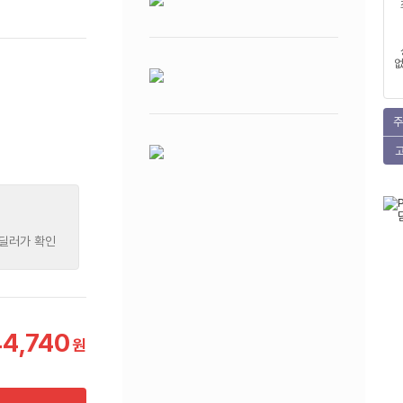
없
주
 딜러가 확인
44,740
원