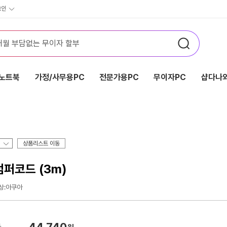
그인
노트북
가정/사무용PC
전문가용PC
무이자PC
샵다나와
상품리스트 이동
점퍼코드 (3m)
상:아쿠아
44,740
가