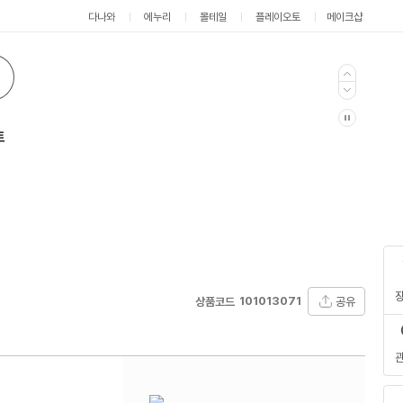
다나와
에누리
몰테일
플레이오토
메이크샵
트
101013071
공유
상품코드