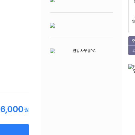
없
주
6,000
원