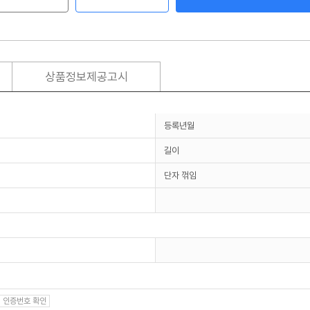
상품정보제공고시
등록년월
길이
단자 꺾임
인증번호 확인