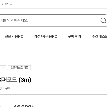
로그인
전문가용PC
가정/사무용PC
구매후기
주간베스
상품리스트 이동
점퍼코드 (3m)
상:아쿠아
46,000
가