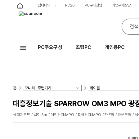
샵다나와
PC26
PC구매상담
기업구매상담
PC주요구성
조립PC
게임용PC
Hot
홈
대흥정보기술 SPARROW OM3 MPO 광
광패치코드
길이:3m
메인단자:MPO
확장단자:MPO
F-F형
라운드형
색
판매