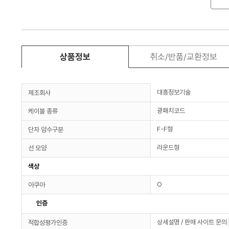
상품정보
취소/반품/교환정보
대흥정보기술
제조회사
광패치코드
케이블 종류
F-F형
단자 암수구분
라운드형
선 모양
색상
O
아쿠아
인증
상세설명 / 판매 사이트 문의
적합성평가인증