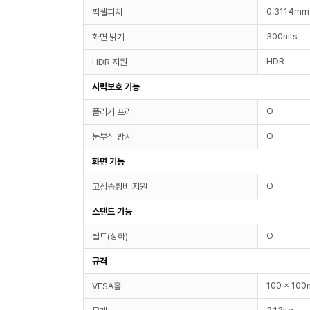
0.3114mm
픽셀피치
300nits
화면 밝기
HDR
HDR 지원
시력보호 기능
O
플리커 프리
O
눈부심 방지
화면 기능
O
고정종횡비 지원
스탠드 기능
O
틸트(상하)
규격
100 x 10
VESA홀