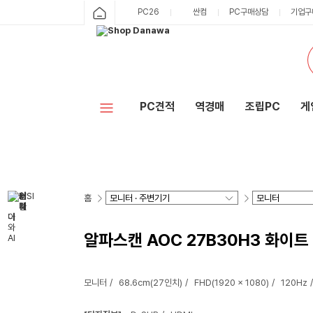
PC26
싼컴
PC구매상담
기업구
PC견적
역경매
조립PC
게
홈
알파스캔 AOC 27B30H3 화이트 
모니터
68.6cm(27인치)
FHD(1920 x 1080)
120Hz