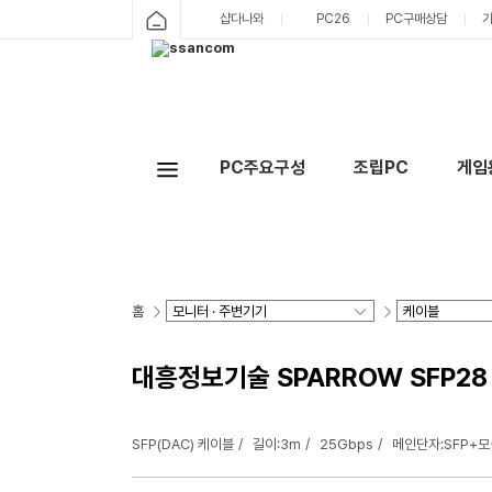
샵다나와
PC26
PC구매상담
PC주요구성
조립PC
게임
홈
대흥정보기술 SPARROW SFP28 D
SFP(DAC) 케이블
길이:3m
25Gbps
메인단자:SFP+모