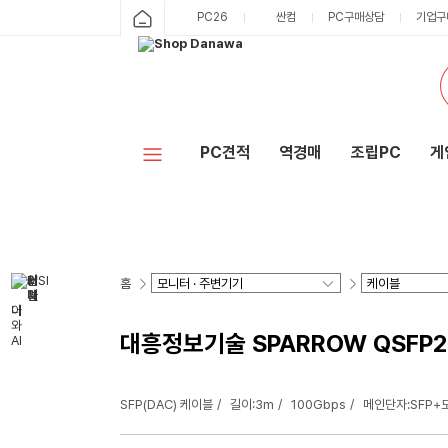
PC26
싼컴
PC구매상담
기업구
PC견적
역경매
조립PC
게
홈
대흥정보기술 SPARROW QSFP28
SFP(DAC) 케이블
길이:3m
100Gbps
메인단자:SFP+