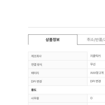
상품정보
취소/반품
지클릭커
제조회사
무선
연결 방식
AAA형 2개
배터리
DPI 변경
DPI 변경
용도
O
사무용