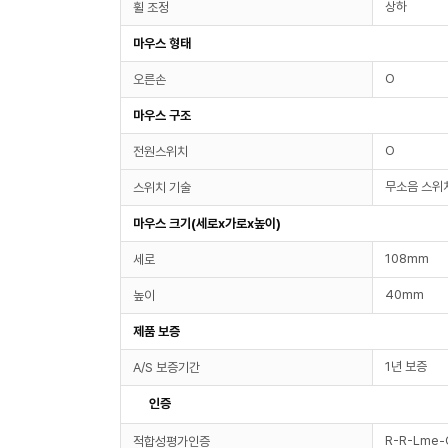
상하
휠 조정
마우스 형태
O
오른손
마우스 구조
O
전원스위치
무소음 스위
스위치 기술
마우스 크기(세로x가로x높이)
108mm
세로
40mm
높이
제품 보증
1년 보증
A/S 보증기간
인증
R-R-Lme
적합성평가인증