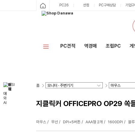
PC26
싼컴
PC구매상담
기업구
PC견적
역경매
조립PC
게
홈
지클릭커 OFFICEPRO OP29 
마우스
무선
DPI+5버튼
AAA형 2개
1600DPI
블루