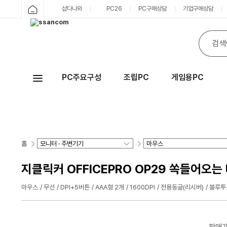
샵다나와
PC26
PC구매상담
기업구매상담
PC주요구성
조립PC
게임용PC
Hot
홈
지클릭커 OFFICEPRO OP29 쏙들어오는
마우스
무선
DPI+5버튼
AAA형 2개
1600DPI
전용동글(리시버)
블루투
판매