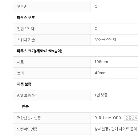
O
오른손
마우스 구조
O
전원스위치
무소음 스위치
스위치 기술
마우스 크기(세로x가로x높이)
108mm
세로
40mm
높이
제품 보증
1년 보증
A/S 보증기간
인증
R-R-Lme-OP01
적합성평가인증
인증번호
상세설명 / 판매 사이트 문의
안전확인인증