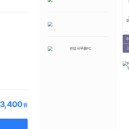
없
주
13,400
원