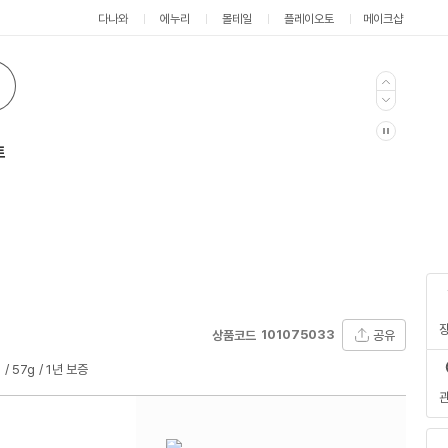
다나와
에누리
몰테일
플레이오토
메이크샵
트
101075033
공유
상품코드
m
57g
1년 보증