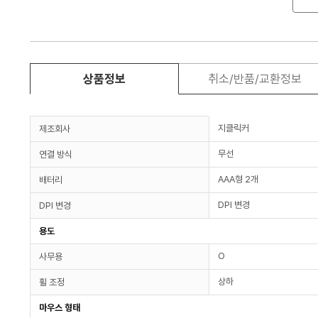
상품정보
취소/반품/교환정보
지클릭커
제조회사
무선
연결 방식
AAA형 2개
배터리
DPI 변경
DPI 변경
용도
O
사무용
상하
휠 조정
마우스 형태