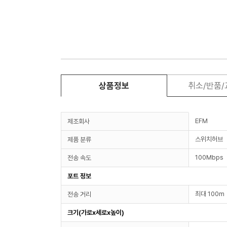
상품정보
취소/반품
EFM
제조회사
스위치허브
제품 분류
100Mbps
전송 속도
포트 정보
최대 100m
전송 거리
크기(가로x세로x높이)