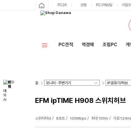
PC26
싼컴
PC구매상담
기업구
PC견적
역경매
조립PC
게
홈
EFM ipTIME H908 스위치허브
스위치허브
8포트
100Mbps
최대 100m
가로:124