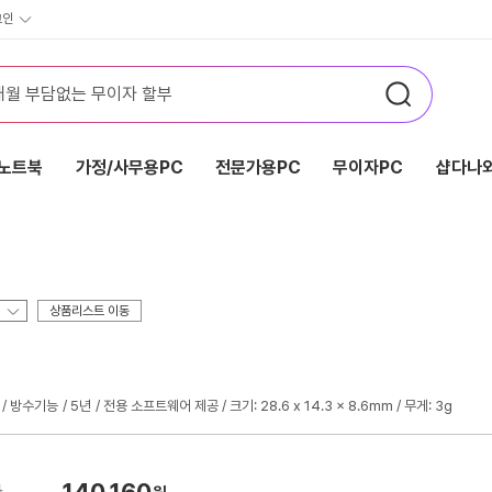
그인
노트북
가정/사무용PC
전문가용PC
무이자PC
샵다나와
상품리스트 이동
방수기능
5년
전용 소프트웨어 제공 / 크기: 28.6 x 14.3 x 8.6mm / 무게: 3g
140,160
가