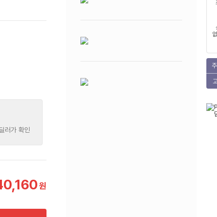
없
주
 딜러가 확인
40,160
원