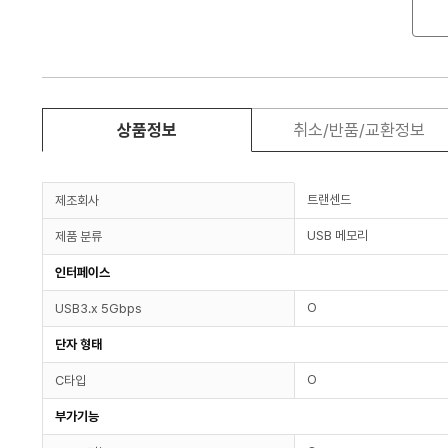
상품정보
취소/반품/교환정보
트랜센드
제조회사
USB 메모리
제품 분류
인터페이스
O
USB3.x 5Gbps
단자 형태
O
C타입
부가기능