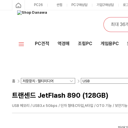
PC26
싼컴
PC구매상담
기업구매상담
로
PC견적
역경매
조립PC
게임용PC
홈
트랜센드 JetFlash 890 (128GB)
USB 메모리
USB3.x 5Gbps
단자 형태:C타입,A타입
OTG 기능
보안기능
판매