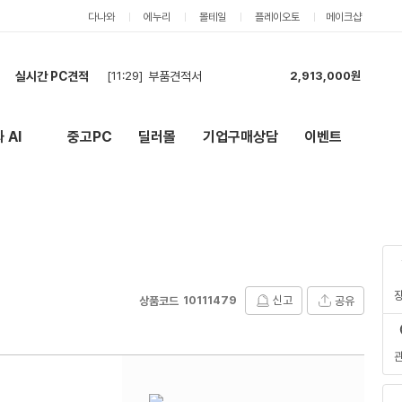
다나와
에누리
몰테일
플레이오토
메이크샵
실시간 PC견적
[11:28]
견적
1,278,000원
[11:25]
[회사] GPU 및 파워 부품 견적 요청합니다.
3,036,000원
[11:20]
입찰
9,000원
 AI
중고PC
딜러몰
기업구매상담
이벤트
New
외부 링크
[10:39]
최저가 의뢰
2,993,000원
[10:38]
견적
1,278,000원
[10:35]
견적 부탁드려요
6,034,000원
[10:07]
견적 다시 문의 (현금)
2,126,000원
[10:02]
최저가 현금!
3,538,000원
[09:45]
견적문의
1,926,000원
[11:29]
부품견적서
2,913,000원
10111479
신고
공유
상품코드