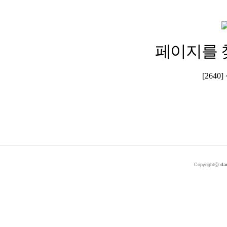
페이지를 
[264
Copyrightⓒ
da