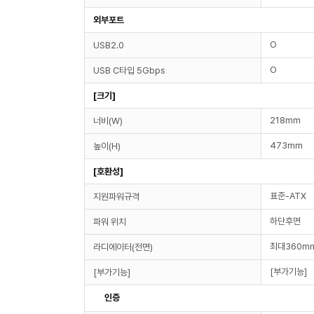
외부포트
O
USB2.0
O
USB C타입 5Gbps
[크기]
218mm
너비(W)
473mm
높이(H)
[호환성]
표준-ATX
지원파워규격
하단후면
파워 위치
최대360mm
라디에이터(전면)
[부가기능]
[부가기능]
인증