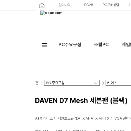
샵다나와
PC26
PC구매상담
PC주요구성
조립PC
게임
홈
DAVEN D7 Mesh 세븐팬 (블랙)
ATX 케이스
지원보드규격:ATX,M-ATX,M-ITX
VGA 길이