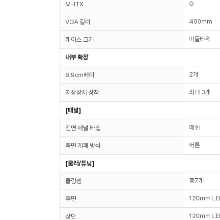
O
M-ITX
400mm
VGA 길이
미들타워
케이스 크기
내부 확장
2개
8.9cm베이
최대 3개
저장장치 장착
[패널]
메쉬
전면 패널 타입
버튼
측면 개폐 방식
[쿨러/튜닝]
총7개
쿨링팬
120mm LE
후면
120mm LE
상단