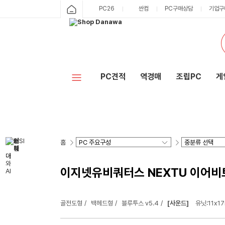
PC26
싼컴
PC구매상담
기업구
PC견적
역경매
조립PC
게
홈
이지넷유비쿼터스 NEXTU 이어비트 
골전도형
백헤드형
블루투스 v5.4
[사운드]
유닛:11x1