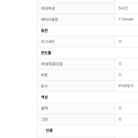
5시간
최대재생
170mAh
배터리용량
충전
O
마그네틱
컨트롤
O
재생/멈춤조절
O
버튼
IPX8방수
방수
색상
O
블랙
O
그린
인증