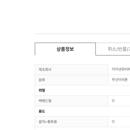
상품정보
취소/반품
이지넷유비
제조회사
무선이어폰
분류
외형
O
백헤드형
용도
O
음악+통화용