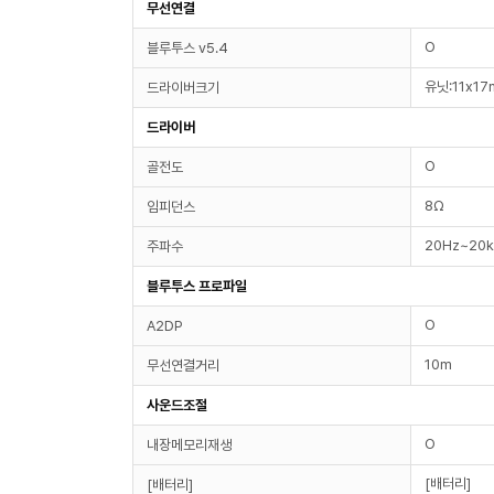
무선연결
O
블루투스 v5.4
유닛:11x1
드라이버크기
드라이버
O
골전도
8Ω
임피던스
20Hz~20
주파수
블루투스 프로파일
O
A2DP
10m
무선연결거리
사운드조절
O
내장메모리재생
[배터리]
[배터리]