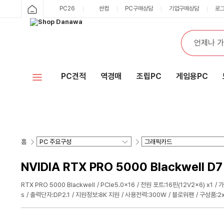
PC26
싼컴
PC구매상담
기업구매상담
로
PC견적
역경매
조립PC
게임용PC
홈
NVIDIA RTX PRO 5000 Blackwell D
RTX PRO 5000 Blackwell
PCIe5.0x16
전원 포트:16핀(12V2x6) x1
가
s
출력단자:DP2.1
지원정보:8K 지원
사용전력:300W
블로워팬
구성품:2x