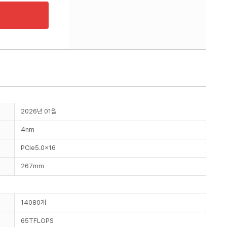
2026년 01월
4nm
PCIe5.0x16
267mm
14080개
65TFLOPS