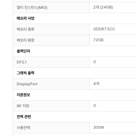
2개 (24GB)
멀티 인스턴스(MIG)
메모리 사양
GDDR7 ECC
메모리 종류
72GB
메모리 용량
출력단자
O
DP2.1
그래픽 출력
4개
DisplayPort
지원정보
O
8K 지원
전력 관련
300W
사용전력