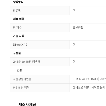
냉각방식
O
방열판
제품 외형
블로워팬
팬 개수
기술 지원
O
DirectX 12
구성품
O
2x8핀 to 16핀 커넥터
인증
R-R-NVA-PG153B
적합성평가인증
인증번
상세설명 / 판매 사이트 문의
안전확인인증
제조사제공