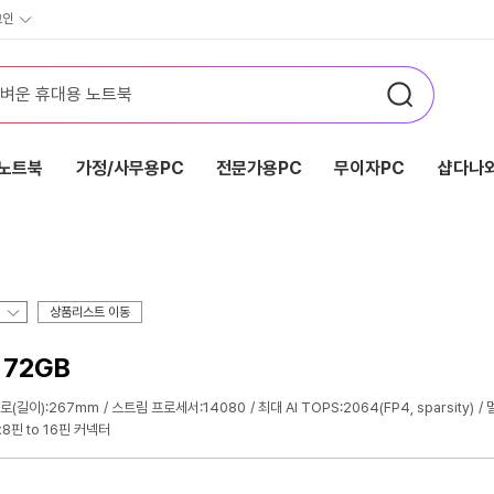
그인
노트북
가정/사무용PC
전문가용PC
무이자PC
샵다나와
상품리스트 이동
7 72GB
로(길이):267mm
스트림 프로세서:14080
최대 AI TOPS:2064(FP4, sparsity)
8핀 to 16핀 커넥터