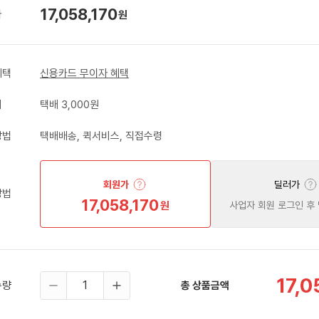
17,058,170
가
원
혜택
신용카드 무이자 혜택
비
택배 3,000원
방법
택배배송, 퀵서비스, 직접수령
회원가
딜러가
방법
17,058,170
원
사업자 회원 로그인 후
17,0
수량
총 상품금액