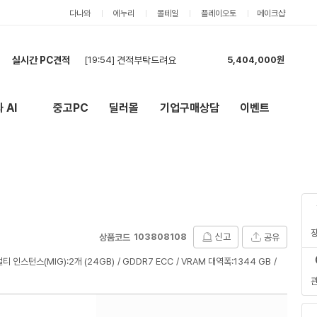
다나와
에누리
몰테일
플레이오토
메이크샵
실시간 PC견적
[19:42]
견적부탁드립니다.
5,459,000원
[19:35]
견적부탁드립니다.
5,404,000원
[19:24]
견적부탁합니다.
5,404,000원
 AI
중고PC
딜러몰
기업구매상담
이벤트
New
외부 링크
[18:05]
견적부탁드립니다~
5,118,000원
[17:57]
견적 최저가 기준으로 구매합니다
1,835,000원
[17:24]
최저가로 견적 부탁드립니다!
4,187,000원
[17:23]
최저가 원합니다
2,885,000원
[17:16]
견적 부탁드립니다!
3,552,000원
[17:10]
현금 최저가 입찰 부탁드려요.
8,533,000원
[19:54]
견적부탁드려요
5,404,000원
103808108
신고
공유
상품코드
멀티 인스턴스(MIG):2개 (24GB)
GDDR7 ECC
VRAM 대역폭:1344 GB