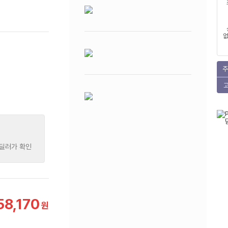
없
주
 딜러가 확인
58,170
원