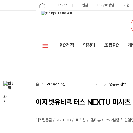
PC26
싼컴
PC구매상담
기업구
PC견적
역경매
조립PC
게
홈
이지넷유비쿼터스 NEXTU 미사츠 
미러링동글
4K UHD
미러링
멀티뷰
2x2분할
연결단