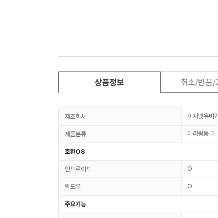
상품정보
취소/반품
이지넷유비
제조회사
미러링동글
제품분류
호환OS
O
안드로이드
O
윈도우
주요기능