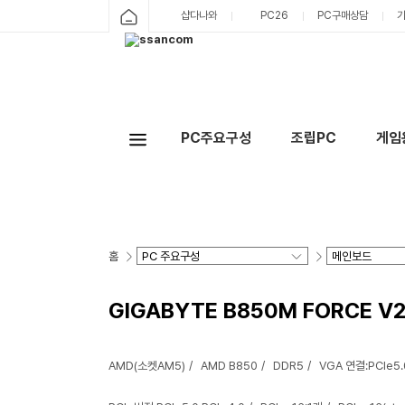
샵다나와
PC26
PC구매상담
PC주요구성
조립PC
게임
홈
GIGABYTE B850M FORCE 
AMD(소켓AM5)
AMD B850
DDR5
VGA 연결:PCIe5.