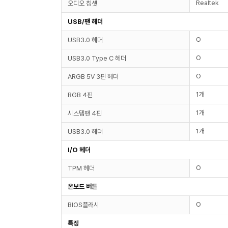
Realtek
오디오 칩셋
USB/팬 헤더
O
USB3.0 헤더
O
USB3.0 Type C 헤더
O
ARGB 5V 3핀 헤더
1개
RGB 4핀
1개
시스템팬 4핀
1개
USB3.0 헤더
I/O 헤더
O
TPM 헤더
온보드 버튼
O
BIOS플래시
특징