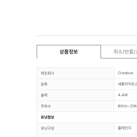
상품정보
취소/반품
Creative
제조회사
새틀라이트
분류
4.4W
출력
80Hz~20
주파수
유닛정보
풀레인지
유닛구성