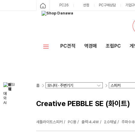
PC26
싼컴
PC구매상담
기업구
PC견적
역경매
조립PC
게
홈
Creative PEBBLE SE (화이트)
새틀라이트스피커
PC용
출력:4.4W
2.0채널
주파수:8