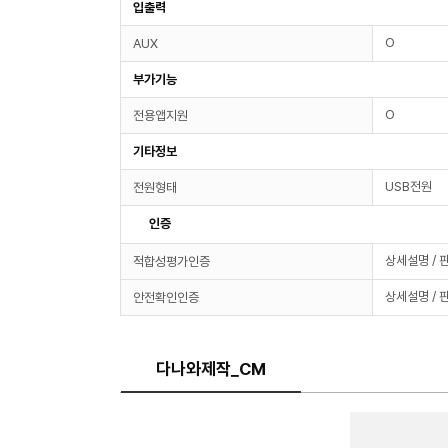
입출력
O
AUX
부가기능
O
전용앱지원
기타정보
USB전원
전원형태
인증
상세설명 / 
적합성평가인증
상세설명 / 
안전확인인증
다나와제작_CM